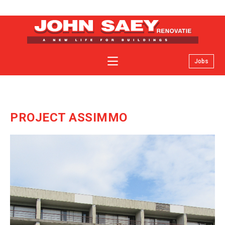
Jobs
Over John Saey renovatie
Specialiteiten
Facelifts
PROJECT ASSIMMO
Nieuws
Contact
Offerte