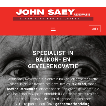
Jobs
Over John Saey renovatie
Specialiteiten
SPECIALIST IN
Facelifts
BALKON- EN
Nieuws
GEVELRENOVATIE
Contact
Offerte
John Saey Renovatie is pionier in balkon- en gevelrenovatie
sinds 1978. We nemen een gevel niet enkel
visueel
, maar
bovenal structureel
onder handen. Een grondige voorstudie
van het gebouw wijst de onmiddellijk zichtbare gebreken aan,
maar toont vooral de achterliggende, onzichtbare
verbeterpunten aan. Onze
goede voorbereiding
,