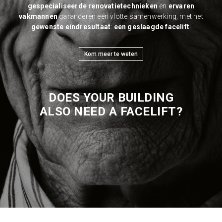
gespecialiseerde renovatietechnieken
en
ervaren
vakmannen
garanderen een vlotte samenwerking, met het
gewenste eindresultaat
:
een geslaagde facelift
!
Kom meer te weten
DOES YOUR BUILDING
ALSO NEED A FACELIFT?