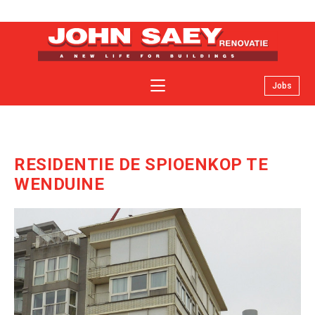
Jobs
Over John Saey renovatie
Specialiteiten
Facelifts
RESIDENTIE DE SPIOENKOP TE
Nieuws
WENDUINE
Contact
Offerte