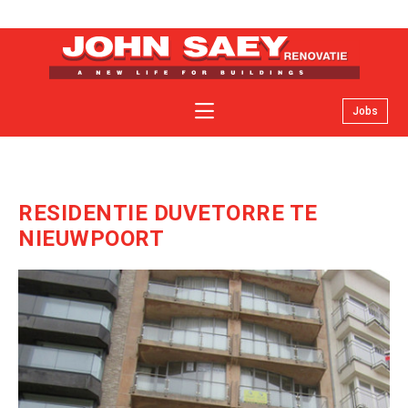
Jobs
Over John Saey renovatie
Specialiteiten
Facelifts
RESIDENTIE DUVETORRE TE
Nieuws
NIEUWPOORT
Contact
Offerte