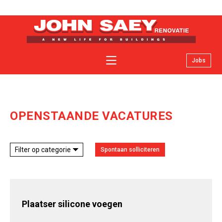
Jobs
Over John Saey renovatie
Specialiteiten
Facelifts
OPENSTAANDE VACATURES
Nieuws
Contact
Filter op categorie
Spontaan solliciteren
Offerte
Plaatser silicone voegen